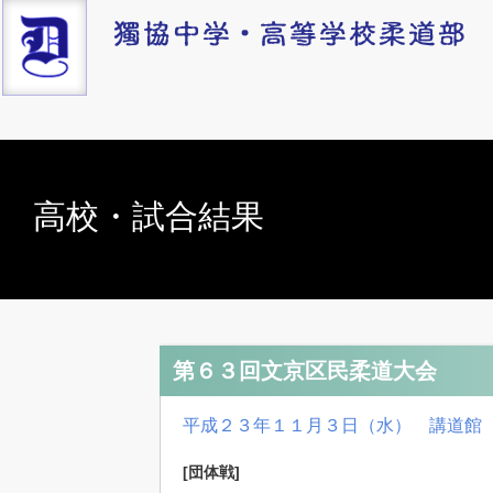
高校・試合結果
第６３回文京区民柔道大会
平成２３年１１月３日（水） 講道館
[団体戦]