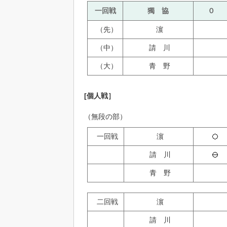
一回戦
獨 協
０
（先）
濵
（中）
請 川
（大）
青 野
[個人戦］
（無段の部）
一回戦
濵
請 川
青 野
二回戦
濵
請 川