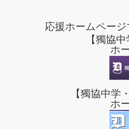
応援ホームページ
【獨協中
ホ
【獨協中学
ホ