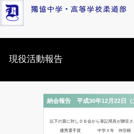
現役活動報告
納会報告 平成30年12月22日
以下の賞に対しＯＢ会から筆記用具が贈呈さ
優秀選手賞
中学Ⅱ年
仲宗根 