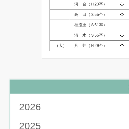
河 合
（
Ｈ
29
卒）
高 田（Ｓ
55
卒）
福澄
重
（
Ｓ
61
卒）
清 水（Ｓ
55
卒）
（大）
片 井（Ｈ
29
卒）
2026
2025