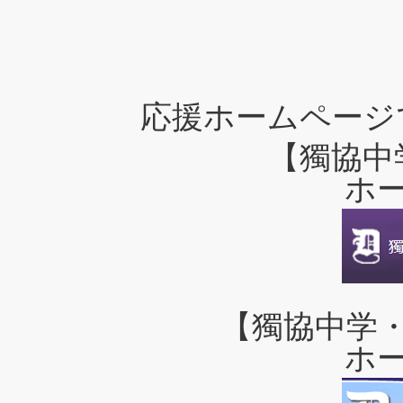
応援ホームページ
【獨協中
ホ
【獨協中学
ホ