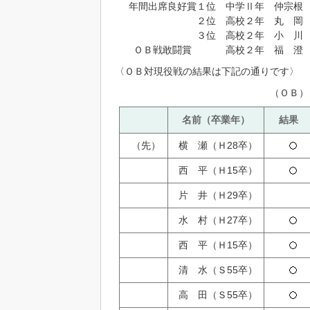
年間出席良好賞
１位
中学Ⅱ年
仲宗根
２位
高校２年
丸 岡 
３位
高校２年
小 川
ＯＢ戦敢闘賞
高校２年
福 澄 
〈ＯＢ対現役戦の結果は下記の通りです〉
（ＯＢ）
名前（卒業年）
結果
（先）
横 瀬
（
Ｈ
28
卒
）
西 平
（
Ｈ
15
卒）
片 井
（Ｈ
29
卒）
水 村
（
Ｈ
27
卒）
西 平
（
Ｈ
15
卒）
清 水
（
Ｓ
55
卒）
高 田
（
Ｓ
55
卒）