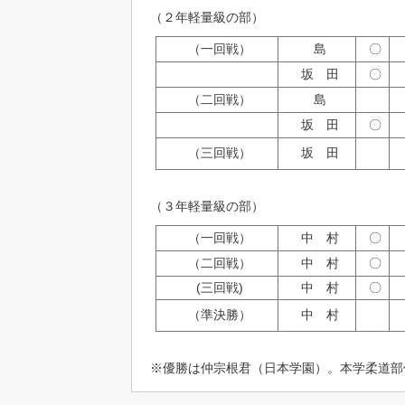
（２年軽量級の部）
（一回戦）
島
〇
坂 田
〇
（二回戦）
島
坂 田
〇
（三回戦）
坂 田
（３年軽量級の部）
（一回戦）
中 村
〇
（二回戦）
中 村
〇
(三回戦)
中 村
〇
（準決勝）
中 村
※優勝は仲宗根君（日本学園）。本学柔道部