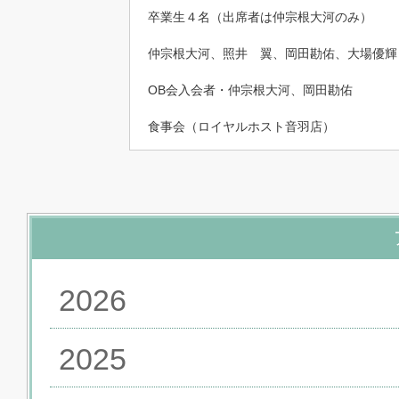
卒業生４名（出席者は仲宗根大河のみ）
仲宗根大河、照井 翼、岡田勘佑、大場優輝
OB会入会者・仲宗根大河、岡田勘佑
食事会（ロイヤルホスト音羽店）
2026
2025