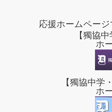
応援ホームページ
【獨協中
ホ
【獨協中学
ホ