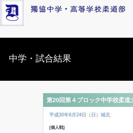
中学・試合結果
第20回第４ブロック中学校柔道
平成30年6月24日（日）城北
[個人戦]