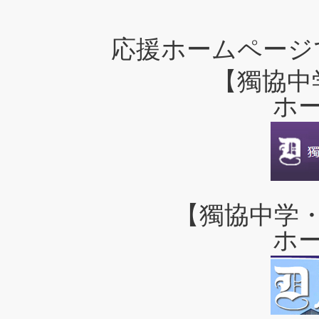
応援ホームページ
【獨協中
ホ
【獨協中学
ホ