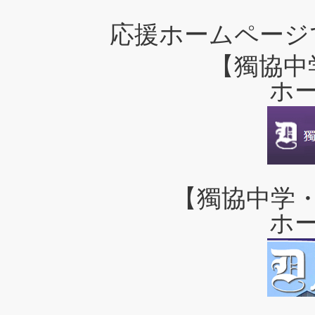
応援ホームページ
【獨協中
ホ
【獨協中学
ホ