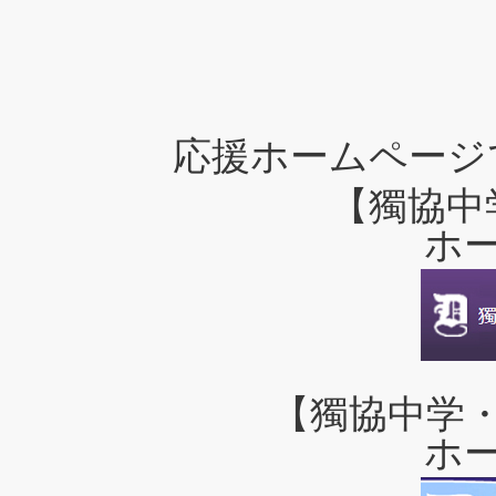
応援ホームページ
【獨協中
ホ
【獨協中学
ホ