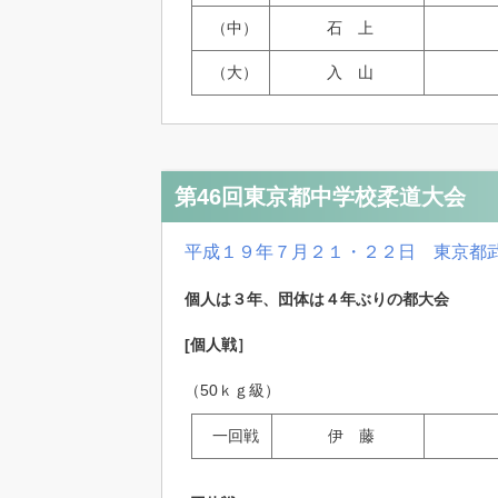
（中）
石 上
（大）
入 山
第46回東京都中学校柔道大会
平成１９年７月２１・２２日 東京都
個人は３年、団体は４年ぶりの都大会
[個人戦］
（50ｋｇ級）
一回戦
伊 藤