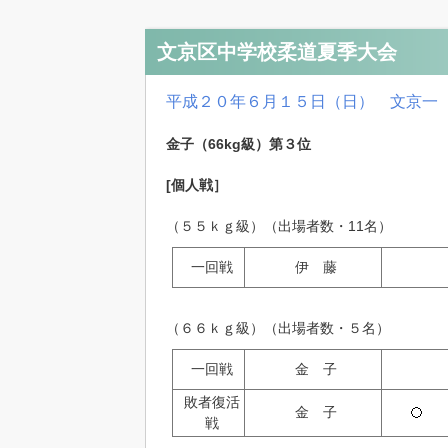
文京区中学校柔道夏季大会
平成２０年６月１５日（日） 文京一
金子（66kg級）第３位
[個人戦］
（５５ｋｇ級）（出場者数・11名）
一回戦
伊 藤
（６６ｋｇ級）（出場者数・５名）
一回戦
金 子
敗者復活
金 子
戦