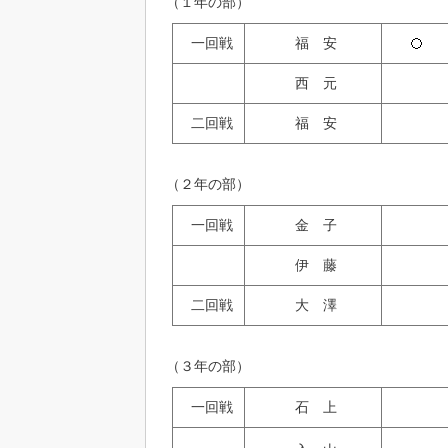
（１年の部）
一回戦
福 安
西 元
二回戦
福 安
（２年の部）
一回戦
金 子
伊 藤
二回戦
大 澤
（３年の部）
一回戦
石 上