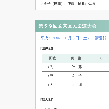
※金子（怪我）、伊藤（風邪）欠場
第５９回文京区民柔道大会
平成１９年１１月３日（土） 講道館
[団体戦]
一回戦
獨 協
０
（先）
伊 藤
（中）
金 子
（大）
大 澤
[個人戦］