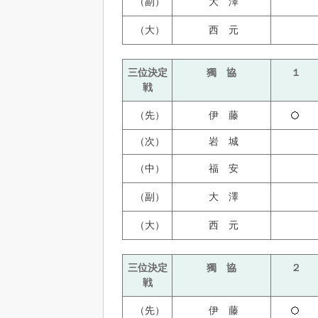
（副）
大 澤
（大）
西 元
三位決定
獨 協
１
戦
（先）
伊 藤
（次）
岩 城
（中）
福 安
（副）
大 澤
（大）
西 元
三位決定
獨 協
２
戦
（先）
伊 藤