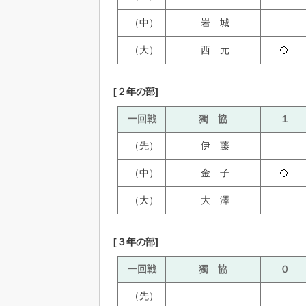
（中）
岩 城
（大）
西 元
[２年の部]
一回戦
獨 協
１
（先）
伊 藤
（中）
金 子
（大）
大 澤
[３年の部]
一回戦
獨 協
０
（先）