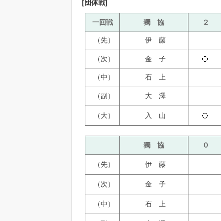
[団体戦]
一回戦
獨 協
２
（先）
伊 藤
（次）
金 子
（中）
石 上
（副）
大 澤
（大）
入 山
獨 協
０
（先）
伊 藤
（次）
金 子
（中）
石 上