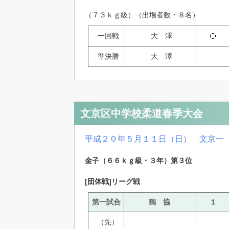
（７３ｋｇ級）（出場者数・８名）
一回戦
大 澤
準決勝
大 澤
文京区中学校柔道春季大会
平成２０年５月１１日（日） 文京一
金子（６６ｋｇ級・３年）第３位
[団体戦]リーグ戦
第一試合
獨 協
１
（先）