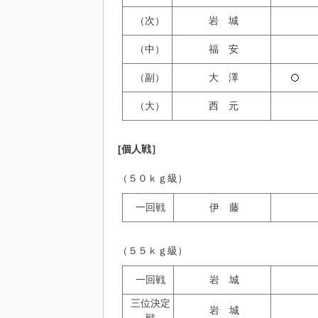
（次）
岩 城
（中）
福 安
（副）
大 澤
（大）
西 元
[個人戦］
（５０ｋｇ級）
一回戦
伊 藤
（５５ｋｇ級）
一回戦
岩 城
三位決定
岩 城
戦