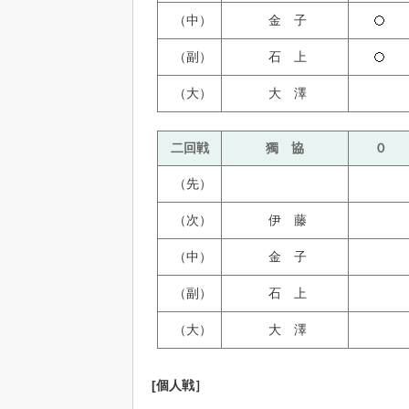
（中）
金 子
（副）
石 上
（大）
大 澤
二回戦
獨 協
０
（先）
（次）
伊 藤
（中）
金 子
（副）
石 上
（大）
大 澤
[個人戦］