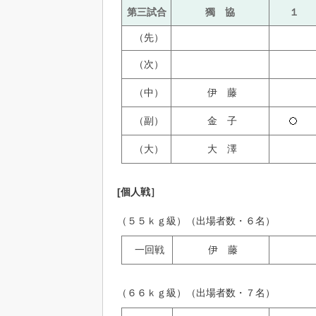
第三試合
獨 協
１
（先）
（次）
（中）
伊 藤
（副）
金 子
（大）
大 澤
[個人戦］
（５５ｋｇ級）（出場者数・６名）
一回戦
伊 藤
（６６ｋｇ級）（出場者数・７名）