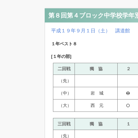
第８回第４ブロック中学校学年
平成１９年９月１日（土） 講道館
１年ベスト８
[１年の部]
二回戦
獨 協
２
（先）
（中）
岩 城
（大）
西 元
三回戦
獨 協
１
（先）