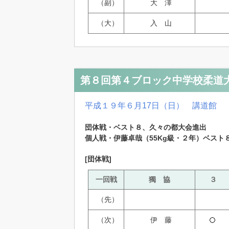
（副）
大 澤
（大）
入 山
第８回第４ブロック中学校柔道
平成１９年６月17日（日） 講道館
団体戦・ベスト８、久々の都大会進出
個人戦・伊藤卓哉（55Kg級・２年）ベスト
[団体戦]
一回戦
獨 協
３
（先）
（次）
伊 藤