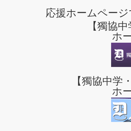
応援ホームページ
【獨協中
ホ
【獨協中学
ホ