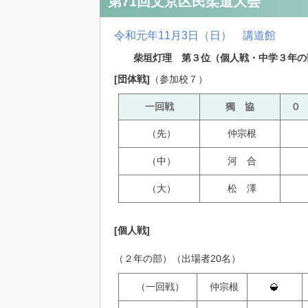
第71回文京区民柔道大会
令和元年11月3日（日
）
講道館
柴垣灯理 第３位（個人戦・中学３年の
[
団体戦
]
（参加校７）
一回戦
獨 協
０
（先）
仲宗根
（中）
河 合
（大）
松 澤
[個人戦]
（２年の部）（出場者20名）
（一回戦）
仲宗根