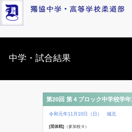
中学・試合結果
第20回 第４ブロック中学校学
令和元年
11
月1
0
日（日） 城北
[
団体戦
]
（参加校９）